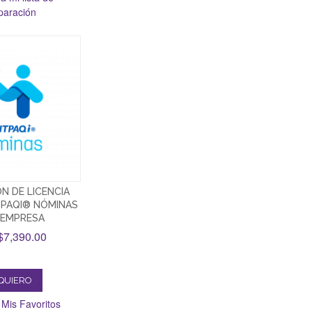
aración
N DE LICENCIA
PAQI® NÓMINAS
IEMPRESA
7,390.00
QUIERO
 Mis Favoritos