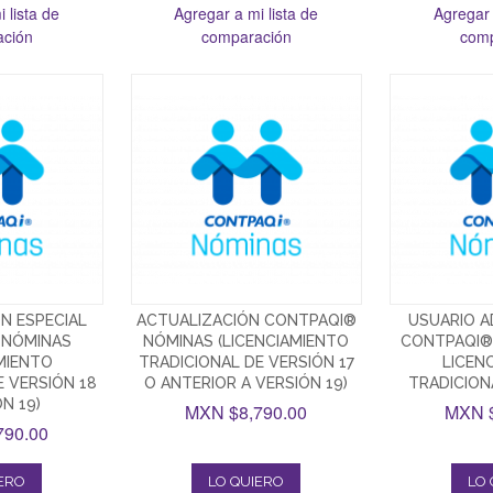
 lista de
Agregar a mi lista de
Agregar 
ación
comparación
comp
N ESPECIAL
ACTUALIZACIÓN CONTPAQI®
USUARIO A
 NÓMINAS
NÓMINAS (LICENCIAMIENTO
CONTPAQI®
AMIENTO
TRADICIONAL DE VERSIÓN 17
LICEN
E VERSIÓN 18
O ANTERIOR A VERSIÓN 19)
TRADICION
ÓN 19)
MXN $8,790.00
MXN $
790.00
IERO
LO QUIERO
LO 