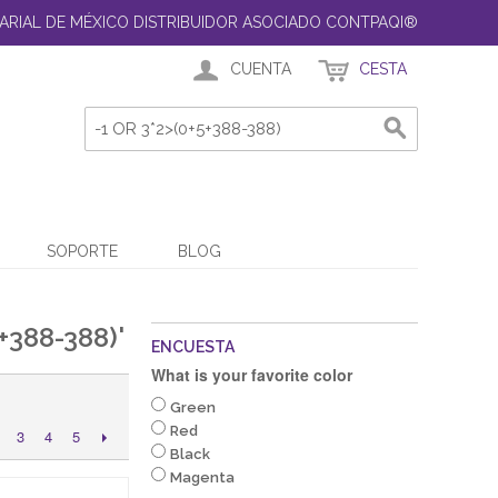
ARIAL DE MÉXICO DISTRIBUIDOR ASOCIADO CONTPAQI®
CUENTA
CESTA
SOPORTE
BLOG
388-388)'
ENCUESTA
What is your favorite color
Green
Red
3
4
5
Black
Magenta