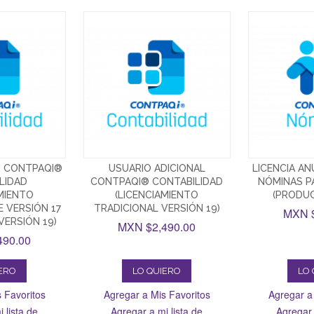
N CONTPAQI®
USUARIO ADICIONAL
LICENCIA A
LIDAD
CONTPAQI® CONTABILIDAD
NÓMINAS P
AMIENTO
(LICENCIAMIENTO
(PRODU
E VERSIÓN 17
TRADICIONAL VERSIÓN 19)
MXN $
VERSIÓN 19)
MXN $2,490.00
490.00
IERO
LO QUIERO
LO 
 Favoritos
Agregar a Mis Favoritos
Agregar a
 lista de
Agregar a mi lista de
Agregar 