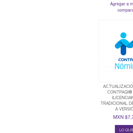
Agregar a mi
compar
ACTUALIZACIÓ
CONTPAQI®
(LICENCI
TRADICIONAL D
A VERSI
MXN $7,
LO QU