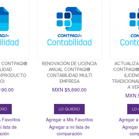
L CONTPAQI®
RENOVACIÓN DE LICENCIA
ACTUALIZA
LIDAD
ANUAL CONTPAQI®
CONTPAQI®
 (PRODUCTO
CONTABILIDAD MULTI
(LICEN
O)
EMPRESA
TRADICIONAL
A VER
190.00
MXN $5,690.00
MXN $
IERO
LO QUIERO
LO 
 Favoritos
Agregar a Mis Favoritos
Agregar a
 lista de
Agregar a mi lista de
Agregar 
ación
comparación
comp