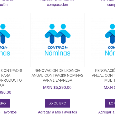
ación
comparación
comp
L CONTPAQI®
RENOVACIÓN DE LICENCIA
RENOVACIÓ
 PARA
ANUAL CONTPAQI® NÓMINAS
ANUAL CONT
 (PRODUCTO
PARA 1 EMPRESA
MULT
O)
MXN $5,290.00
MXN $
690.00
IERO
LO QUIERO
LO 
 Favoritos
Agregar a Mis Favoritos
Agregar a